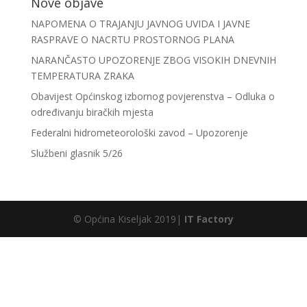
Nove objave
NAPOMENA O TRAJANJU JAVNOG UVIDA I JAVNE
RASPRAVE O NACRTU PROSTORNOG PLANA
NARANČASTO UPOZORENJE ZBOG VISOKIH DNEVNIH
TEMPERATURA ZRAKA
Obavijest Općinskog izbornog povjerenstva – Odluka o
određivanju biračkih mjesta
Federalni hidrometeorološki zavod – Upozorenje
Službeni glasnik 5/26
© Općina Kiseljak 2019|
IT Factory