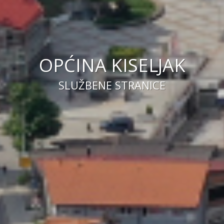
OPĆINA KISELJAK
SLUŽBENE STRANICE