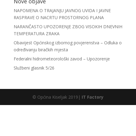
Nove objave
NAPOMENA O TRAJANJU JAVNOG UVIDA I JAVNE
RASPRAVE O NACRTU PROSTORNOG PLANA
NARANČASTO UPOZORENJE ZBOG VISOKIH DNEVNIH
TEMPERATURA ZRAKA
Obavijest Općinskog izbornog povjerenstva – Odluka o
određivanju biračkih mjesta
Federalni hidrometeorološki zavod – Upozorenje
Službeni glasnik 5/26
© Općina Kiseljak 2019|
IT Factory