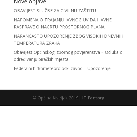
Nove objave
OBAVIJEST SLUŽBE ZA CIVILNU ZAŠTITU
NAPOMENA O TRAJANJU JAVNOG UVIDA I JAVNE
RASPRAVE O NACRTU PROSTORNOG PLANA
NARANČASTO UPOZORENJE ZBOG VISOKIH DNEVNIH
TEMPERATURA ZRAKA
Obavijest Općinskog izbornog povjerenstva – Odluka o
određivanju biračkih mjesta
Federalni hidrometeorološki zavod – Upozorenje
© Općina Kiseljak 2019|
IT Factory