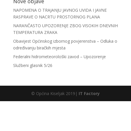
Nove objave
NAPOMENA O TRAJANJU JAVNOG UVIDA I JAVNE
RASPRAVE O NACRTU PROSTORNOG PLANA
NARANČASTO UPOZORENJE ZBOG VISOKIH DNEVNIH
TEMPERATURA ZRAKA
Obavijest Općinskog izbornog povjerenstva – Odluka o
određivanju biračkih mjesta
Federalni hidrometeorološki zavod – Upozorenje
Službeni glasnik 5/26
© Općina Kiseljak 2019|
IT Factory