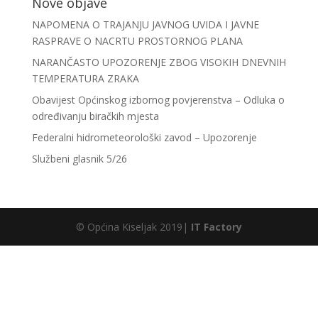
Nove objave
NAPOMENA O TRAJANJU JAVNOG UVIDA I JAVNE
RASPRAVE O NACRTU PROSTORNOG PLANA
NARANČASTO UPOZORENJE ZBOG VISOKIH DNEVNIH
TEMPERATURA ZRAKA
Obavijest Općinskog izbornog povjerenstva – Odluka o
određivanju biračkih mjesta
Federalni hidrometeorološki zavod – Upozorenje
Službeni glasnik 5/26
© Općina Kiseljak 2019|
IT Factory