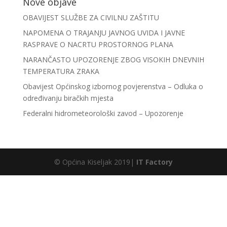
Nove objave
OBAVIJEST SLUŽBE ZA CIVILNU ZAŠTITU
NAPOMENA O TRAJANJU JAVNOG UVIDA I JAVNE
RASPRAVE O NACRTU PROSTORNOG PLANA
NARANČASTO UPOZORENJE ZBOG VISOKIH DNEVNIH
TEMPERATURA ZRAKA
Obavijest Općinskog izbornog povjerenstva – Odluka o
određivanju biračkih mjesta
Federalni hidrometeorološki zavod – Upozorenje
© Općina Kiseljak 2019|
IT Factory