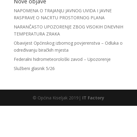
Nove objave
NAPOMENA O TRAJANJU JAVNOG UVIDA I JAVNE
RASPRAVE O NACRTU PROSTORNOG PLANA
NARANČASTO UPOZORENJE ZBOG VISOKIH DNEVNIH
TEMPERATURA ZRAKA
Obavijest Općinskog izbornog povjerenstva – Odluka o
određivanju biračkih mjesta
Federalni hidrometeorološki zavod – Upozorenje
Službeni glasnik 5/26
© Općina Kiseljak 2019|
IT Factory