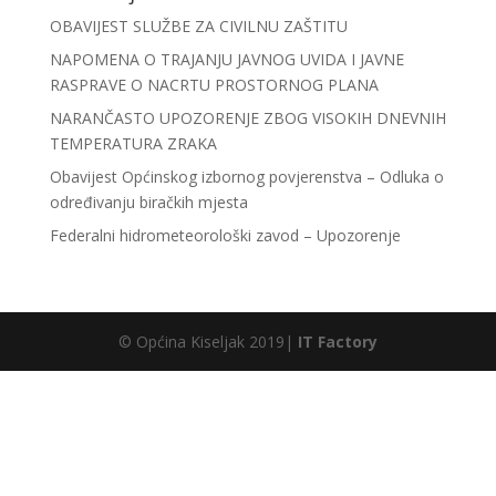
OBAVIJEST SLUŽBE ZA CIVILNU ZAŠTITU
NAPOMENA O TRAJANJU JAVNOG UVIDA I JAVNE
RASPRAVE O NACRTU PROSTORNOG PLANA
NARANČASTO UPOZORENJE ZBOG VISOKIH DNEVNIH
TEMPERATURA ZRAKA
Obavijest Općinskog izbornog povjerenstva – Odluka o
određivanju biračkih mjesta
Federalni hidrometeorološki zavod – Upozorenje
© Općina Kiseljak 2019|
IT Factory