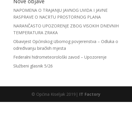
Nove objave
NAPOMENA O TRAJANJU JAVNOG UVIDA I JAVNE
RASPRAVE O NACRTU PROSTORNOG PLANA
NARANČASTO UPOZORENJE ZBOG VISOKIH DNEVNIH
TEMPERATURA ZRAKA
Obavijest Općinskog izbornog povjerenstva – Odluka o
određivanju biračkih mjesta
Federalni hidrometeorološki zavod – Upozorenje
Službeni glasnik 5/26
© Općina Kiseljak 2019|
IT Factory