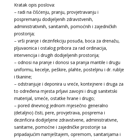
Kratak opis poslova:
– radi na čišćenju, pranju, provjetravanju i
pospremanju dodijeljenih zdravstvenih,
administrativnih, sanitarnih, pomoćnih i zajedničkih
prostorija;
– vrši pranje i dezinfekciju posuđa, boca za drenažu,
pljuvaonica i ostalog pribora za rad ordinacija,
intervencija i drugih dodijeljenih prostorija;
– odnosi na pranje i donosi sa pranja mantile i drugu
uniformu, kecelje, peškire, plahte, posteljinu i dr. rublje
i tkanine;
– odstranjuje i deponira u vreće, kontejnere i druga za
to određena mjesta prljavi zavojni i drugi sanitetski
materijal, smeće, ostatke hrane i drugo;
– pored dnevnog jednom mjesečno generalno
(detaljno) čisti, pere, provjetrava, posprema i
dezinficira dodijeljene zdravstvene, administrativne,
sanitarne, pomoćne i zajedničke prostorije sa
pripadajućim namještajem, opremom, sanitarijama i