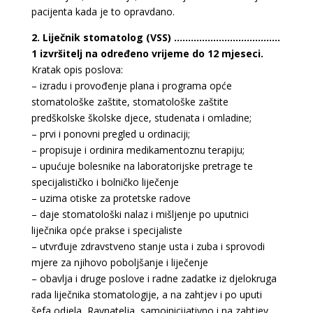
pacijenta kada je to opravdano.
2. Liječnik stomatolog (VSS) ………………………………..
1 izvršitelj na određeno vrijeme do 12 mjeseci.
Kratak opis poslova:
– izradu i provođenje plana i programa opće
stomatološke zaštite, stomatološke zaštite
predškolske školske djece, studenata i omladine;
– prvi i ponovni pregled u ordinaciji;
– propisuje i ordinira medikamentoznu terapiju;
– upućuje bolesnike na laboratorijske pretrage te
specijalističko i bolničko liječenje
– uzima otiske za protetske radove
– daje stomatološki nalaz i mišljenje po uputnici
liječnika opće prakse i specijaliste
– utvrđuje zdravstveno stanje usta i zuba i sprovodi
mjere za njihovo poboljšanje i liječenje
– obavlja i druge poslove i radne zadatke iz djelokruga
rada liječnika stomatologije, a na zahtjev i po uputi
šefa odjela, Ravnatelja, samoinicijativno i na zahtjev