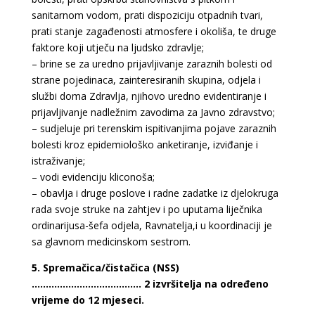
sanitarnom vodom, prati dispoziciju otpadnih tvari,
prati stanje zagađenosti atmosfere i okoliša, te druge
faktore koji utječu na ljudsko zdravlje;
– brine se za uredno prijavljivanje zaraznih bolesti od
strane pojedinaca, zainteresiranih skupina, odjela i
službi doma Zdravlja, njihovo uredno evidentiranje i
prijavljivanje nadležnim zavodima za Javno zdravstvo;
– sudjeluje pri terenskim ispitivanjima pojave zaraznih
bolesti kroz epidemiološko anketiranje, izviđanje i
istraživanje;
– vodi evidenciju kliconoša;
– obavlja i druge poslove i radne zadatke iz djelokruga
rada svoje struke na zahtjev i po uputama liječnika
ordinarijusa-šefa odjela, Ravnatelja,i u koordinaciji je
sa glavnom medicinskom sestrom.
5. Spremačica/čistačica (NSS)
………………………………… 2 izvršitelja na određeno
vrijeme do 12 mjeseci.