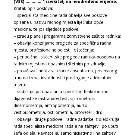
(VSS) …………. 1 izvršitelj na neodređeno vrijeme.
Kratak opis poslova:
– specijalista medicine rada obavlja sve poslove
opisane u nazivu radnog mjesta liječnika opće
medicine, te još sljedeće poslove:
– izradu plana i progarama zdravstvene zaštite radnika;
– obavlja konzilijarne preglede za specifična radna
mjesta, profesionalne bolesti i oštečenja;
– periodične i sistemtske preglede radnika-posebno na
radnim mjestima opasnim i štetnim po zdravlje;
– proučava i analizira uzorke apsentizma, povećanog
traumatizma, invalidnosti i predlaganje adekvatnih
mjera:
– sudjeluje pri obavljanju specifične funkcionalne
dijagnostike (astrandov test, spirometrija,
dinamometrija, antropometrija, audio-
vestibulometrija, ostilometrija, ortoreter i dr);
– obavlja i druge poslove i radne zadatke iz djelokruga
rada specijaliste medicine rada a na zahtjev i po uputi
šefa odjela, Ravnatelja, samoinicijativno i na zahtjev