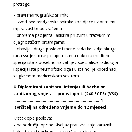
pretrage;
– pravi mamografske snimke;
– izvodi sve rendgenske snimke kod djece uz primjenu
mjera zaštite od zračenja;
– priprema pacijenta i asistira pri svim ultrazvučnim
dijagnostičkim pretragama;
– obavlja i druge poslove i radne zadatke iz djelokruga
rada svoje struke po uputnicama doktora medicine i
specijalista a posebno na zahtjev specijaliste radiologa
i specijaliste pneumoftiziologa i u stalnoj je koordinaciji
sa glavnom medicinskom sestrom.
4. Diplomirani sanitarni inženjer ili bachelor
sanitarnog smjera – prvostupnik (240 ECTS) (VSS)
………………………………………………………………..1
izvršitelj na određeno vrijeme do 12 mjeseci.
Kratak opis poslova:
– na području općine Kiseljak prati kretanje zaraznih
bolesti, prati opskrbu stanovništva s pitkom i