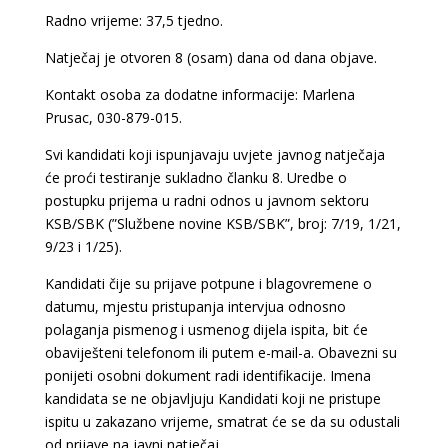
Radno vrijeme: 37,5 tjedno.
Natječaj je otvoren 8 (osam) dana od dana objave.
Kontakt osoba za dodatne informacije: Marlena
Prusac, 030-879-015.
Svi kandidati koji ispunjavaju uvjete javnog natječaja
će proći testiranje sukladno članku 8. Uredbe o
postupku prijema u radni odnos u javnom sektoru
KSB/SBK (”Službene novine KSB/SBK”, broj: 7/19, 1/21,
9/23 i 1/25).
Kandidati čije su prijave potpune i blagovremene o
datumu, mjestu pristupanja intervjua odnosno
polaganja pismenog i usmenog dijela ispita, bit će
obaviješteni telefonom ili putem e-mail-a. Obavezni su
ponijeti osobni dokument radi identifikacije. Imena
kandidata se ne objavljuju Kandidati koji ne pristupe
ispitu u zakazano vrijeme, smatrat će se da su odustali
od prijave na javni natječaj.