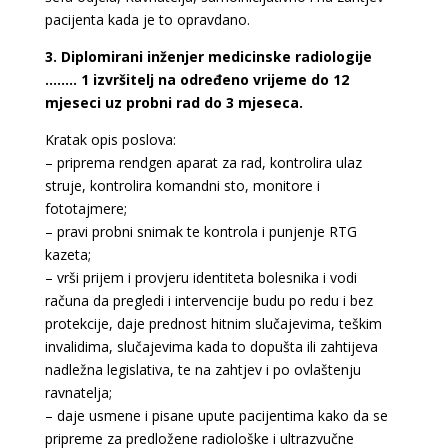
pacijenta kada je to opravdano.
3. Diplomirani inženjer medicinske radiologije
…….. 1 izvršitelj na određeno vrijeme do 12
mjeseci uz probni rad do 3 mjeseca.
Kratak opis poslova:
– priprema rendgen aparat za rad, kontrolira ulaz
struje, kontrolira komandni sto, monitore i
fototajmere;
– pravi probni snimak te kontrola i punjenje RTG
kazeta;
– vrši prijem i provjeru identiteta bolesnika i vodi
računa da pregledi i intervencije budu po redu i bez
protekcije, daje prednost hitnim slučajevima, teškim
invalidima, slučajevima kada to dopušta ili zahtijeva
nadležna legislativa, te na zahtjev i po ovlaštenju
ravnatelja;
– daje usmene i pisane upute pacijentima kako da se
pripreme za predložene radiološke i ultrazvučne