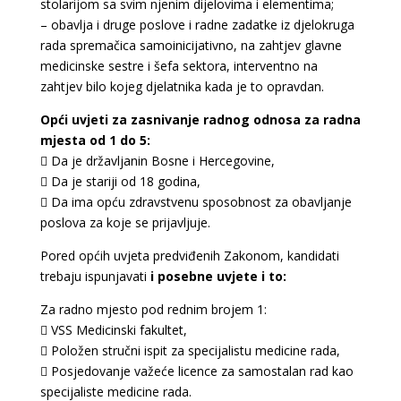
stolarijom sa svim njenim dijelovima i elementima;
– obavlja i druge poslove i radne zadatke iz djelokruga
rada spremačica samoinicijativno, na zahtjev glavne
medicinske sestre i šefa sektora, interventno na
zahtjev bilo kojeg djelatnika kada je to opravdan.
Opći uvjeti za zasnivanje radnog odnosa za radna
mjesta od 1 do 5:
 Da je državljanin Bosne i Hercegovine,
 Da je stariji od 18 godina,
 Da ima opću zdravstvenu sposobnost za obavljanje
poslova za koje se prijavljuje.
Pored općih uvjeta predviđenih Zakonom, kandidati
trebaju ispunjavati
i posebne uvjete i to:
Za radno mjesto pod rednim brojem 1:
 VSS Medicinski fakultet,
 Položen stručni ispit za specijalistu medicine rada,
 Posjedovanje važeće licence za samostalan rad kao
specijaliste medicine rada.