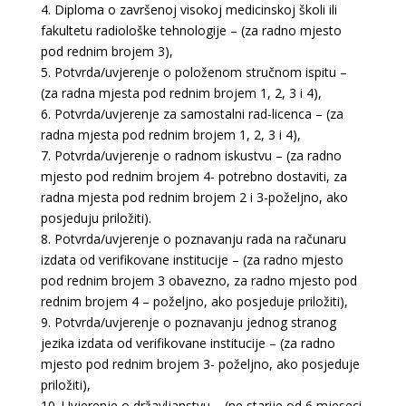
4. Diploma o završenoj visokoj medicinskoj školi ili
fakultetu radiološke tehnologije – (za radno mjesto
pod rednim brojem 3),
5. Potvrda/uvjerenje o položenom stručnom ispitu –
(za radna mjesta pod rednim brojem 1, 2, 3 i 4),
6. Potvrda/uvjerenje za samostalni rad-licenca – (za
radna mjesta pod rednim brojem 1, 2, 3 i 4),
7. Potvrda/uvjerenje o radnom iskustvu – (za radno
mjesto pod rednim brojem 4- potrebno dostaviti, za
radna mjesta pod rednim brojem 2 i 3-poželjno, ako
posjeduju priložiti).
8. Potvrda/uvjerenje o poznavanju rada na računaru
izdata od verifikovane institucije – (za radno mjesto
pod rednim brojem 3 obavezno, za radno mjesto pod
rednim brojem 4 – poželjno, ako posjeduje priložiti),
9. Potvrda/uvjerenje o poznavanju jednog stranog
jezika izdata od verifikovane institucije – (za radno
mjesto pod rednim brojem 3- poželjno, ako posjeduje
priložiti),
10. Uvjerenje o državljanstvu – (ne starije od 6 mjeseci,