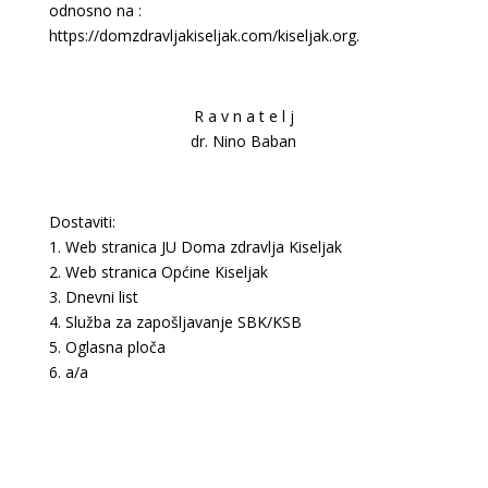
odnosno na :
https://domzdravljakiseljak.com/kiseljak.org.
R a v n a t e l j
dr. Nino Baban
Dostaviti:
1. Web stranica JU Doma zdravlja Kiseljak
2. Web stranica Općine Kiseljak
3. Dnevni list
4. Služba za zapošljavanje SBK/KSB
5. Oglasna ploča
6. a/a