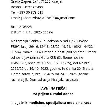
Grada Zaprešića 1, 71250 Kiseljak
Bosna i Hercegovina
Tel: +387 30 879 015
Email: ju.dom.zdravlja.kiseljak@gmail.com
Broj: 2105/25
Datum: 17. 10. 2025.godine
Na temelju članka 20a. Zakona o radu (”Sl. Novine
FBiH”, broj: 26/16, 89/18, 23/20, 49/21, 103/21 44/22 i
39/24), članka 3. i 4. Uredbe o postupku prijema u radni
odnos u javnom sektoru KSB (Službene novine
KSB/SBK”, broj: 7/19, 1/21, 9/23 i 1/25), odluke broj:
2095/25 od 16. 10. 2025. godine, te članka 20. Statuta
Doma zdravlja, broj: 714/25 od 24. 3. 2025. godine,
ravnatelj JU Dom zdravlja Kiseljak, raspisuje:
JAVNI NATJEČAJ
za prijem u radni odnos
1. Liječnik medicine, specijalista medicine rada