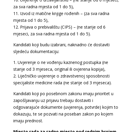
za sva radna mjesta od 1 do 5),
11. Izvod iz matične knjige rođenih – (za sva radna
mjesta od 1 do 5),
12. Prijava o prebivalištu (CIPS) – (ne starije od 6
mjeseci, za sva radna mjesta od 1 do 5).
Kandidati koji budu izabrani, naknadno će dostaviti
sljedeću dokumentaciju:
1. Uvjerenje o ne vođenju kaznenog postupka (ne
starije od 3 mjeseca, original ili ovjerena kopija),
2. Liječničko uvjerenje o zdravstvenoj sposobnosti
specijaliste medicine rada (ne starije od 3 mjeseca).
Kandidati koji po posebnom zakonu imaju prioritet u
zapošljavanju uz prijavu trebaju dostaviti i
odgovarajuće dokumente (uvjerenja, potvrde) kojim to
dokazuju, te se pozvati na poseban zakon po kojem
imaju prednost.
Mjesto rada za radno mjesto pod rednim brojem