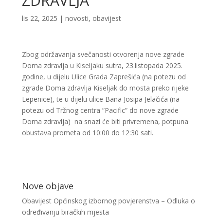
ZDRAVLJA
lis 22, 2025
|
novosti
,
obavijest
Zbog održavanja svečanosti otvorenja nove zgrade
Doma zdravlja u Kiseljaku sutra, 23.listopada 2025.
godine, u dijelu Ulice Grada Zaprešića (na potezu od
zgrade Doma zdravlja Kiseljak do mosta preko rijeke
Lepenice), te u dijelu ulice Bana Josipa Jelačića (na
potezu od Tržnog centra ”Pacific” do nove zgrade
Doma zdravlja) na snazi će biti privremena, potpuna
obustava prometa od 10:00 do 12:30 sati.
Nove objave
Obavijest Općinskog izbornog povjerenstva – Odluka o
određivanju biračkih mjesta