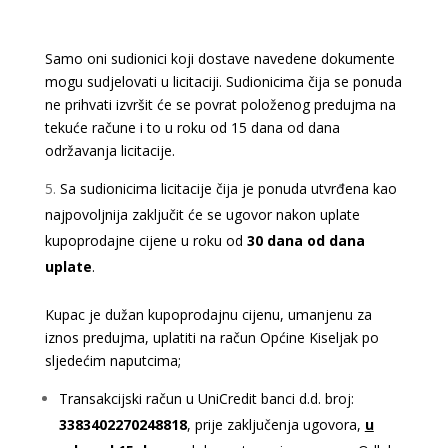
Samo oni sudionici koji dostave navedene dokumente
mogu sudjelovati u licitaciji.
Sudionicima čija se ponuda
ne prihvati izvršit će se povrat položenog predujma na
tekuće račune i to u roku od 15 dana od dana
održavanja licitacije.
Sa sudionicima licitacije čija je ponuda utvrđena kao
najpovoljnija zaključit će se ugovor nakon uplate
kupoprodajne cijene u roku od
30 dana od dana
uplate
.
Kupac je dužan kupoprodajnu cijenu, umanjenu za
iznos predujma, uplatiti na račun Općine Kiseljak po
sljedećim naputcima;
Transakcijski račun u UniCredit banci d.d. broj:
3383402270248818
, prije zaključenja ugovora,
u