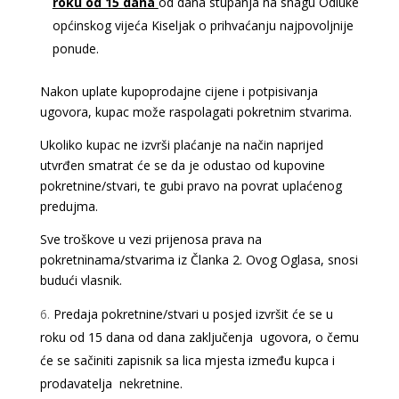
roku od 15 dana
od dana stupanja
na snagu Odluke
općinskog vijeća Kiseljak o prihvaćanju najpovoljnije
ponude.
Nakon uplate kupoprodajne cijene i potpisivanja
ugovora, kupac može raspolagati pokretnim stvarima.
Ukoliko kupac ne izvrši plaćanje na način naprijed
utvrđen smatrat će se da je odustao od kupovine
pokretnine/stvari, te gubi pravo na povrat uplaćenog
predujma.
Sve troškove u vezi prijenosa prava na
pokretninama/stvarima iz Članka 2. Ovog Oglasa, snosi
budući vlasnik.
Predaja pokretnine/stvari u posjed izvršit će se u
roku od 15 dana od dana zaključenja ugovora, o čemu
će se sačiniti zapisnik sa lica mjesta između kupca i
prodavatelja nekretnine.