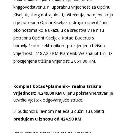
knjigovodstvenu, ni uporabnu vrijednost za Općinu
Kiseljak, zbog dotrajalosti, oštećenja, namjene koja
nije potrebna Općini Kiseljak ili drugim specifičnim
okolnostima koje ukazuju da sredstva više nisu
potrebna Općini Kiseljak.
K
otao Buderus s
upravljačkom elektronikom-procijenjena tržišna
vrijednost: 2.187,20 KM Plamenik Weishaupt L7T-D-
procijenjena tržišna vrijenost: 2.061,80 KM.
Komplet kotao+plamenik= realna tržišna
vrijednost: 4.249,00 KM
Cijenu pokretnine/stvari je
utvrdio vještak odgovarajuće struke.
Sudionici u javnom natječaju dužni su uplatiti
predujam u iznosu od 424,90 KM.