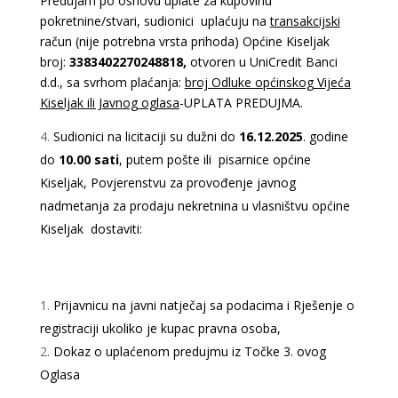
Predujam po osnovu uplate za kupovinu
pokretnine/stvari, sudionici uplaćuju na
transakcijski
račun (nije potrebna vrsta prihoda) Općine Kiseljak
broj:
3383402270248818,
otvoren u UniCredit Banci
d.d., sa svrhom plaćanja:
broj Odluke općinskog Vijeća
Kiseljak ili Javnog oglasa
-UPLATA PREDUJMA.
Sudionici na licitaciji su dužni do
16.12.2025
. godine
do
10.00 sati
, putem pošte ili pisarnice općine
Kiseljak, Povjerenstvu za provođenje javnog
nadmetanja za prodaju nekretnina u vlasništvu općine
Kiseljak dostaviti:
Prijavnicu na javni natječaj sa podacima i Rješenje o
registraciji ukoliko je kupac pravna osoba,
Dokaz o uplaćenom predujmu iz Točke 3. ovog
Oglasa