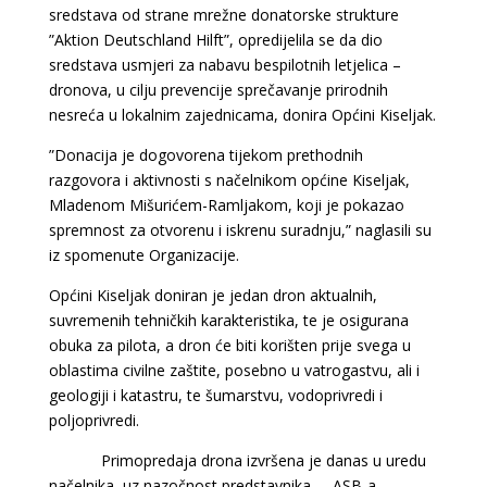
sredstava od strane mrežne donatorske strukture
”Aktion Deutschland Hilft”, opredijelila se da dio
sredstava usmjeri za nabavu bespilotnih letjelica –
dronova, u cilju prevencije sprečavanje prirodnih
nesreća u lokalnim zajednicama, donira Općini Kiseljak.
”Donacija je dogovorena tijekom prethodnih
razgovora i aktivnosti s načelnikom općine Kiseljak,
Mladenom Mišurićem-Ramljakom, koji je pokazao
spremnost za otvorenu i iskrenu suradnju,” naglasili su
iz spomenute Organizacije.
Općini Kiseljak doniran je jedan dron aktualnih,
suvremenih tehničkih karakteristika, te je osigurana
obuka za pilota, a dron će biti korišten prije svega u
oblastima civilne zaštite, posebno u vatrogastvu, ali i
geologiji i katastru, te šumarstvu, vodoprivredi i
poljoprivredi.
Primopredaja drona izvršena je danas u uredu
načelnika, uz nazočnost predstavnika ASB-a,