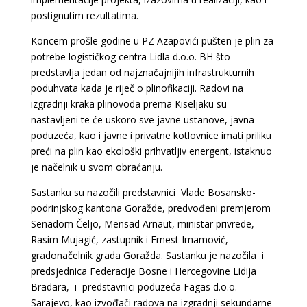
postignutim rezultatima.
Koncem prošle godine u PZ Azapovići pušten je plin za
potrebe logističkog centra Lidla d.o.o. BH što
predstavlja jedan od najznačajnijih infrastrukturnih
poduhvata kada je riječ o plinofikaciji. Radovi na
izgradnji kraka plinovoda prema Kiseljaku su
nastavljeni te će uskoro sve javne ustanove, javna
poduzeća, kao i javne i privatne kotlovnice imati priliku
preći na plin kao ekološki prihvatljiv energent, istaknuo
je načelnik u svom obraćanju.
Sastanku su nazočili predstavnici Vlade Bosansko-
podrinjskog kantona Goražde, predvođeni premjerom
Senadom Čeljo, Mensad Arnaut, ministar privrede,
Rasim Mujagić, zastupnik i Ernest Imamović,
gradonačelnik grada Goražda.
Sastanku je nazočila i
predsjednica Federacije Bosne i Hercegovine Lidija
Bradara, i predstavnici poduzeća Fagas d.o.o.
Sarajevo, kao izvođači radova na izgradnji sekundarne