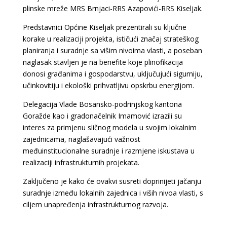
plinske mreže MRS Brnjaci-RRS Azapovići-RRS Kiseljak.
Predstavnici Općine Kiseljak prezentirali su ključne
korake u realizaciji projekta, ističući značaj strateškog
planiranja i suradnje sa višim nivoima vlasti, a poseban
naglasak stavljen je na benefite koje plinofikacija
donosi građanima i gospodarstvu, uključujući sigurniju,
učinkovitiju i ekološki prihvatljivu opskrbu energijom.
Delegacija Vlade Bosansko-podrinjskog kantona
Goražde kao i gradonačelnik Imamović izrazili su
interes za primjenu sličnog modela u svojim lokalnim
zajednicama, naglašavajući važnost
međuinstitucionalne suradnje i razmjene iskustava u
realizaciji infrastrukturnih projekata.
Zaključeno je kako će ovakvi susreti doprinijeti jačanju
suradnje između lokalnih zajednica i viših nivoa vlasti, s
ciljem unapređenja infrastrukturnog razvoja.