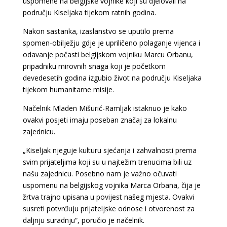
uspomene na belgijske vojnike koji su djelovali na
području Kiseljaka tijekom ratnih godina.
Nakon sastanka, izaslanstvo se uputilo prema
spomen-obilježju gdje je upriličeno polaganje vijenca i
odavanje počasti belgijskom vojniku Marcu Orbanu,
pripadniku mirovnih snaga koji je početkom
devedesetih godina izgubio život na području Kiseljaka
tijekom humanitarne misije.
Načelnik Mladen Mišurić-Ramljak istaknuo je kako
ovakvi posjeti imaju poseban značaj za lokalnu
zajednicu.
„Kiseljak njeguje kulturu sjećanja i zahvalnosti prema
svim prijateljima koji su u najtežim trenucima bili uz
našu zajednicu. Posebno nam je važno očuvati
uspomenu na belgijskog vojnika Marca Orbana, čija je
žrtva trajno upisana u povijest našeg mjesta. Ovakvi
susreti potvrđuju prijateljske odnose i otvorenost za
daljnju suradnju“, poručio je načelnik.