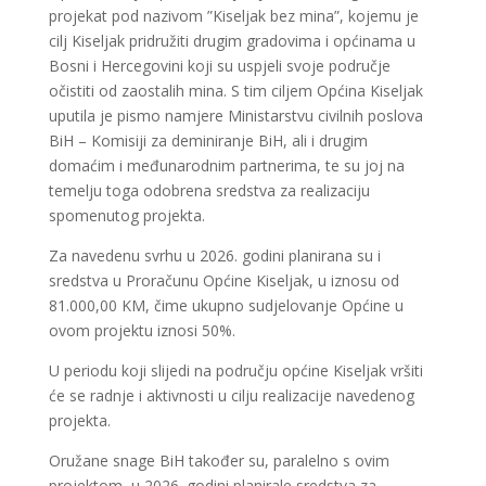
projekat pod nazivom ”Kiseljak bez mina”, kojemu je
cilj Kiseljak pridružiti drugim gradovima i općinama u
Bosni i Hercegovini koji su uspjeli svoje područje
očistiti od zaostalih mina. S tim ciljem Općina Kiseljak
uputila je pismo namjere Ministarstvu civilnih poslova
BiH – Komisiji za deminiranje BiH, ali i drugim
domaćim i međunarodnim partnerima, te su joj na
temelju toga odobrena sredstva za realizaciju
spomenutog projekta.
Za navedenu svrhu u 2026. godini planirana su i
sredstva u Proračunu Općine Kiseljak, u iznosu od
81.000,00 KM, čime ukupno sudjelovanje Općine u
ovom projektu iznosi 50%.
U periodu koji slijedi na području općine Kiseljak vršiti
će se radnje i aktivnosti u cilju realizacije navedenog
projekta.
Oružane snage BiH također su, paralelno s ovim
projektom, u 2026. godini planirale sredstva za