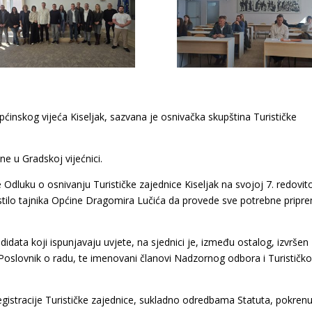
ćinskog vijeća Kiseljak, sazvana je osnivačka skupština Turističke
ne u Gradskoj vijećnici.
 Odluku o osnivanju Turističke zajednice Kiseljak na svojoj 7. redovit
lastilo tajnika Općine Dragomira Lučića da provede sve potrebne prip
data koji ispunjavaju uvjete, na sjednici je, između ostalog, izvršen
 i Poslovnik o radu, te imenovani članovi Nadzornog odbora i Turističk
egistracije Turističke zajednice, sukladno odredbama Statuta, pokrenu