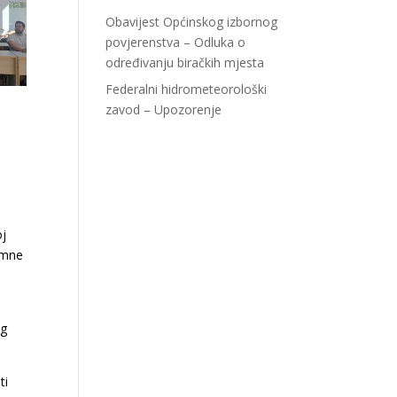
Obavijest Općinskog izbornog
povjerenstva – Odluka o
određivanju biračkih mjesta
Federalni hidrometeorološki
zavod – Upozorenje
oj
remne
og
ti