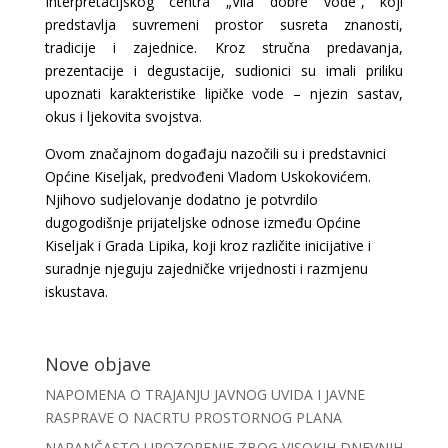
Interpretacijskog centra „Vila dobre vode“, koji
predstavlja suvremeni prostor susreta znanosti,
tradicije i zajednice. Kroz stručna predavanja,
prezentacije i degustacije, sudionici su imali priliku
upoznati karakteristike lipičke vode – njezin sastav,
okus i ljekovita svojstva.
Ovom značajnom događaju nazočili su i predstavnici
Općine
Kiseljak
, predvođeni
Vladom Uskokovićem
.
Njihovo sudjelovanje dodatno je potvrdilo
dugogodišnje prijateljske odnose između Općine
Kiseljak i Grada Lipika, koji kroz različite inicijative i
suradnje njeguju zajedničke vrijednosti i razmjenu
iskustava.
Nove objave
NAPOMENA O TRAJANJU JAVNOG UVIDA I JAVNE
RASPRAVE O NACRTU PROSTORNOG PLANA
NARANČASTO UPOZORENJE ZBOG VISOKIH DNEVNIH