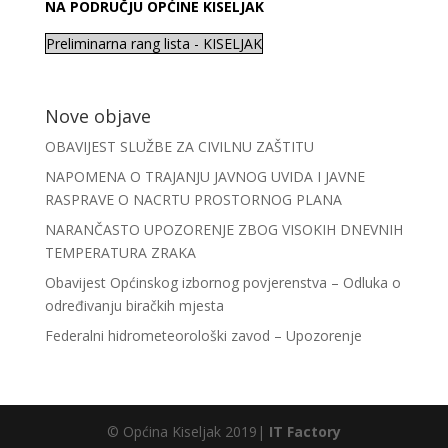
NA PODRUČJU OPĆINE KISELJAK
Preliminarna rang lista - KISELJAK
Nove objave
OBAVIJEST SLUŽBE ZA CIVILNU ZAŠTITU
NAPOMENA O TRAJANJU JAVNOG UVIDA I JAVNE
RASPRAVE O NACRTU PROSTORNOG PLANA
NARANČASTO UPOZORENJE ZBOG VISOKIH DNEVNIH
TEMPERATURA ZRAKA
Obavijest Općinskog izbornog povjerenstva – Odluka o
određivanju biračkih mjesta
Federalni hidrometeorološki zavod – Upozorenje
© Općina Kiseljak 2019|
IT Factory