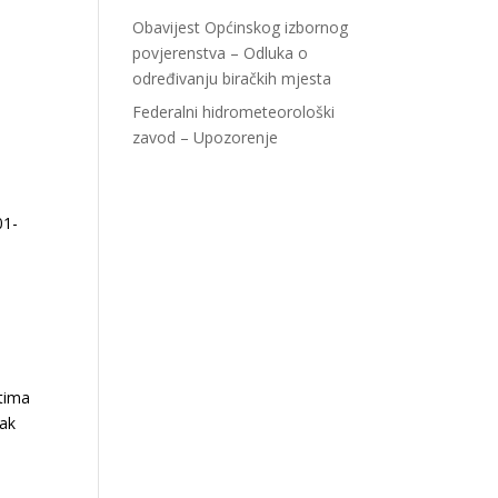
Obavijest Općinskog izbornog
povjerenstva – Odluka o
određivanju biračkih mjesta
Federalni hidrometeorološki
zavod – Upozorenje
01-
ntima
jak