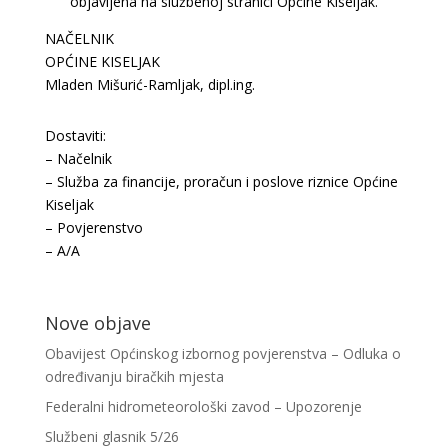
objavljena na službenoj stranici Općine Kiseljak.
NAČELNIK
OPĆINE KISELJAK
Mladen Mišurić-Ramljak, dipl.ing.
Dostaviti:
– Načelnik
– Služba za financije, proračun i poslove riznice Općine
Kiseljak
– Povjerenstvo
– A/A
Nove objave
Obavijest Općinskog izbornog povjerenstva – Odluka o
određivanju biračkih mjesta
Federalni hidrometeorološki zavod – Upozorenje
Službeni glasnik 5/26