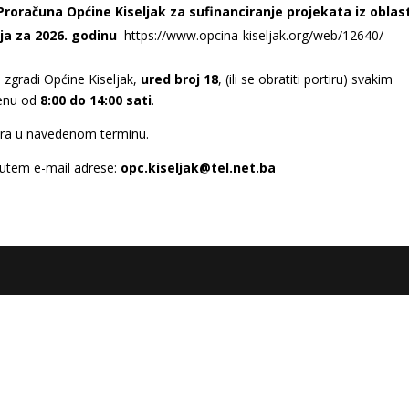
Proračuna Općine Kiseljak za sufinanciranje projekata iz oblas
nja za 2026. godinu
https://www.opcina-kiseljak.org/web/12640/
 zgradi Općine Kiseljak,
ured broj 18
, (ili se obratiti portiru) svakim
menu od
8:00 do 14:00 sati
.
ora u navedenom terminu.
putem e-mail adrese:
opc.kiseljak@tel.net.ba