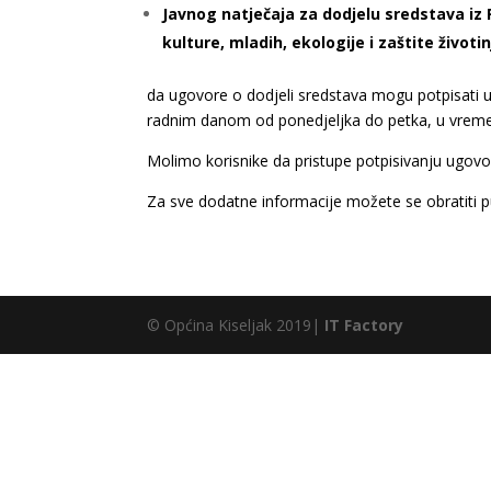
Javnog natječaja za dodjelu sredstava iz 
kulture, mladih, ekologije i zaštite životi
da ugovore o dodjeli sredstava mogu potpisati u
radnim danom od ponedjeljka do petka, u vre
Molimo korisnike da pristupe potpisivanju ugov
Za sve dodatne informacije možete se obratiti 
© Općina Kiseljak 2019|
IT Factory