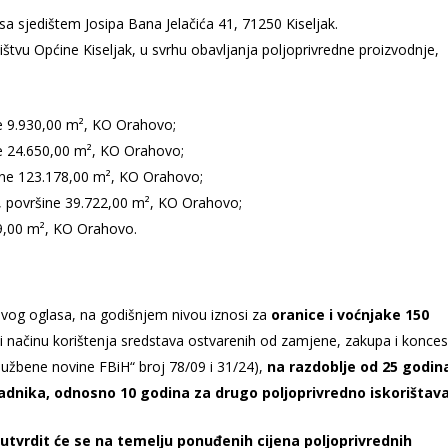
sa sjedištem Josipa Bana Jelačića 41, 71250 Kiseljak.
ništvu Općine Kiseljak, u svrhu obavljanja poljoprivredne proizvodnje,
ine 9.930,00 m², KO Orahovo;
ine 24.650,00 m², KO Orahovo;
ršine 123.178,00 m², KO Orahovo;
lase, površine 39.722,00 m², KO Orahovo;
329,00 m², KO Orahovo.
ovog oglasa, na godišnjem nivou iznosi za
oranice i voćnjake 150
a i načinu korištenja sredstava ostvarenih od zamjene, zakupa i konces
Službene novine FBiH“ broj 78/09 i 31/24),
na razdoblje od 25 godin
adnika, odnosno 10 godina za drugo poljoprivredno iskorištava
utvrdit će se na temelju ponuđenih cijena poljoprivrednih