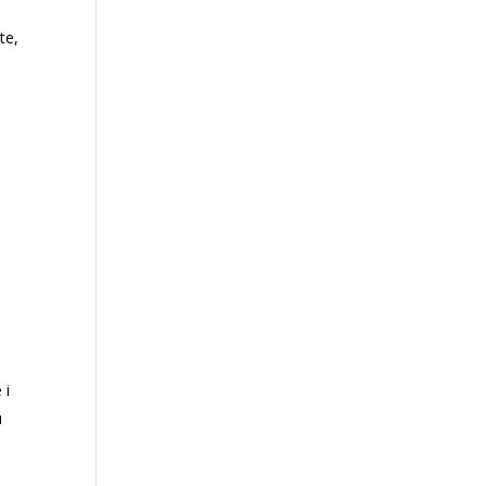
te,
 i
u