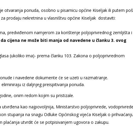
ije otvaranja ponuda, osobno u pisarnicu općine Kiseljak ili putem poš
 prodaju nekretnina u vlasništvu općine Kiseljak dostaviti:
cima, predviđenom namjerom za korištenje poljoprivrednog zemljišta i
 da cijena ne može biti manja od navedene u članku 3. ovog
Oglasa (ukoliko ima)- prema članku 103. Zakona o poljoprivrednom
onude i navedene dokumente će se uzeti u razmatranje.
liminiraju iz daljnjeg preispitivanja ponuda.
godine, onim redom kojim su pristizale.
 utvrđena kao najpovoljnija, Ministarstvo poljoprivrede, vodoprivrede
kon stupanja na snagu Odluke Općinskog vijeća Kiseljak o prihvaćanj
in plaćanja utvrdit će se potpisivanjem ugovora o zakupu.