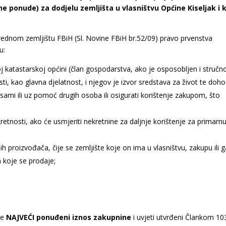
ne ponude) za dodjelu zemljišta u vlasništvu Općine Kiseljak i k
dnom zemljištu FBiH (Sl. Novine FBiH br.52/09) pravo prvenstva
u:
j katastarskoj općini (član gospodarstva, ako je osposobljen i stručn
ti, kao glavna djelatnost, i njegov je izvor sredstava za život te doh
i sami ili uz pomoć drugih osoba ili osigurati korištenje zakupom, što
tnosti, ako će usmjeriti nekretnine za daljnje korištenje za primarn
nih proizvođača, čije se zemljište koje on ima u vlasništvu, zakupu ili 
 koje se prodaje;
je
NAJVEĆI ponuđeni iznos zakupnine
i uvjeti utvrđeni Člankom 10