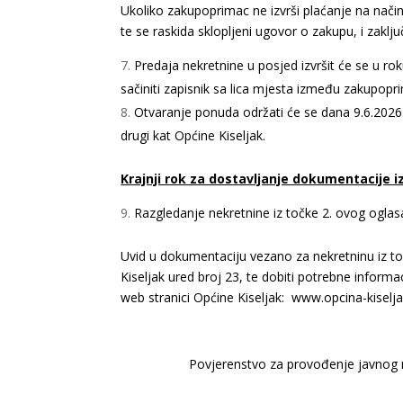
Ukoliko zakupoprimac ne izvrši plaćanje na nač
te se raskida sklopljeni ugovor o zakupu, i zakl
Predaja nekretnine u posjed izvršit će se u 
sačiniti zapisnik sa lica mjesta između zakupop
Otvaranje ponuda održati će se dana 9.6.202
drugi kat Općine Kiseljak.
Krajnji rok za dostavljanje dokumentacije iz 
Razgledanje nekretnine iz točke 2. ovog oglasa
Uvid u dokumentaciju vezano za nekretninu iz to
Kiseljak ured broj 23, te dobiti potrebne informa
web stranici Općine Kiseljak:
www.opcina-kiselja
Povjerenstvo za provođenje javnog n
Iva