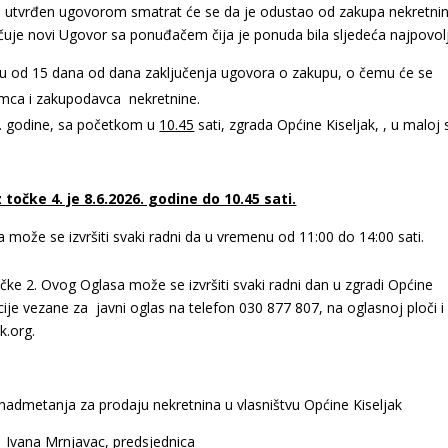
in utvrđen ugovorom smatrat će se da je odustao od zakupa nekretnin
jučuje novi Ugovor sa ponuđačem čija je ponuda bila sljedeća najpovolj
roku od 15 dana od dana zaključenja ugovora o zakupu, o čemu će se
rimca i zakupodavca nekretnine.
6. godine, sa početkom u
10.45
sati, zgrada Općine Kiseljak, , u maloj s
točke 4. je 8.6.2026. godine do 10.45 sati.
 može se izvršiti svaki radni da u vremenu od 11:00 do 14:00 sati.
čke 2. Ovog Oglasa može se izvršiti svaki radni dan u zgradi Općine
cije vezane za javni oglas na telefon 030 877 807, na oglasnoj ploči i
k.org.
admetanja za prodaju nekretnina u vlasništvu Općine Kiseljak
na Mrnjavac, predsjednica