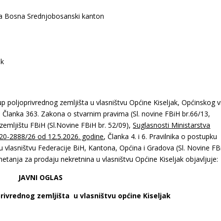
ja Bosna Srednjobosanski kanton
a
ak
poljoprivrednog zemljišta u vlasništvu Općine Kiseljak, Općinskog v
, Članka 363. Zakona o stvarnim pravima (Sl. novine FBiH br.66/13,
emljištu FBiH (Sl.Novine FBiH br. 52/09),
Suglasnosti Ministarstva
-20-2888/26 od 12.5.2026. godine
, Članka 4. i 6. Pravilnika o postupku
 vlasništvu Federacije BiH, Kantona, Općina i Gradova (Sl. Novine FB
anja za prodaju nekretnina u vlasništvu Općine Kiseljak objavljuje:
JAVNI OGLAS
rivrednog zemljišta u vlasništvu općine Kiseljak