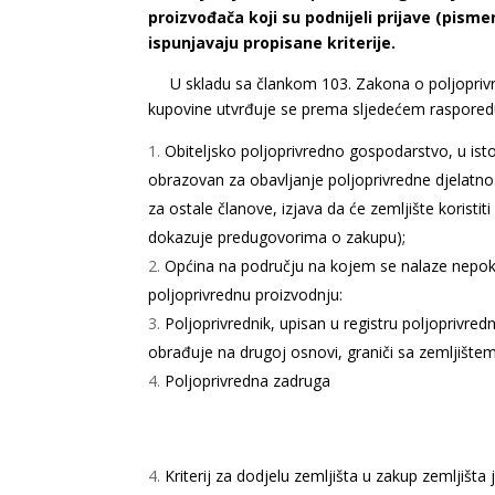
proizvođača koji su podnijeli prijave (pisme
ispunjavaju propisane kriterije.
U skladu sa člankom 103. Zakona o poljoprivre
kupovine utvrđuje se prema sljedećem raspored
Obiteljsko poljoprivredno gospodarstvo, u isto
obrazovan za obavljanje poljoprivredne djelatnos
za ostale članove, izjava da će zemljište koristit
dokazuje predugovorima o zakupu);
Općina na području na kojem se nalaze nepokre
poljoprivrednu proizvodnju:
Poljoprivrednik, upisan u registru poljoprivred
obrađuje na drugoj osnovi, graniči sa zemljištem
Poljoprivredna zadruga
Kriterij za dodjelu zemljišta u zakup zemljišta 