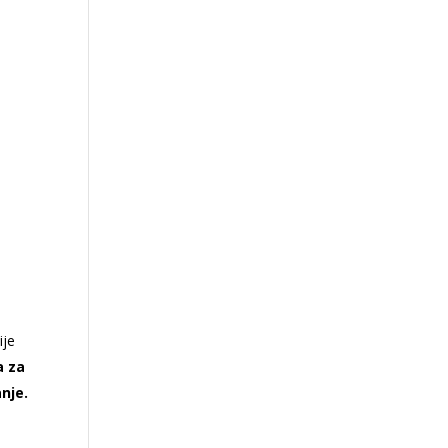
ije
a za
nje.