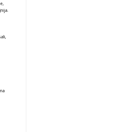
e,
nija.
ali,
 na