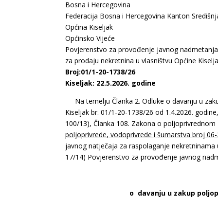
Bosna i Hercegovina
Federacija Bosna i Hercegovina Kanton Središn
Općina Kiseljak
Općinsko Vijeće
Povjerenstvo za provođenje javnog nadmetanj
za prodaju nekretnina u vlasništvu Općine Kiselj
Broj:01/1-20-1738/26
Kiseljak: 22.5.2026. godine
Na temelju Članka 2. Odluke o davanju u zakup 
Kiseljak br. 01/1-20-1738/26 od 1.4.2026. godine
100/13), Članka 108. Zakona o poljoprivrednom z
poljoprivrede, vodoprivrede i šumarstva broj 06
javnog natječaja za raspolaganje nekretninama u
17/14) Povjerenstvo za provođenje javnog nadmet
o davanju u zakup poljop