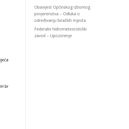
Obavijest Općinskog izbornog
povjerenstva – Odluka o
određivanju biračkih mjesta
Federalni hidrometeorološki
zavod – Upozorenje
ijeća
iH br