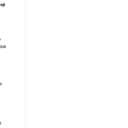
oji
o
odak
u
ga
3.