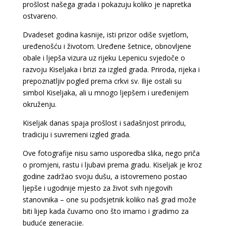
prošlost našega grada i pokazuju koliko je napretka
ostvareno.
Dvadeset godina kasnije, isti prizor odiše svjetlom,
uređenošću i životom. Uređene šetnice, obnovljene
obale i ljepša vizura uz rijeku Lepenicu svjedoče o
razvoju Kiseljaka i brizi za izgled grada. Priroda, rijeka i
prepoznatljiv pogled prema crkvi sv. Ilije ostali su
simbol Kiseljaka, ali u mnogo ljepšem i uređenijem
okruženju.
Kiseljak danas spaja prošlost i sadašnjost prirodu,
tradiciju i suvremeni izgled grada.
Ove fotografije nisu samo usporedba slika, nego priča
o promjeni, rastu i ljubavi prema gradu. Kiseljak je kroz
godine zadržao svoju dušu, a istovremeno postao
ljepše i ugodnije mjesto za život svih njegovih
stanovnika – one su podsjetnik koliko naš grad može
biti lijep kada čuvamo ono što imamo i gradimo za
buduće generacije.