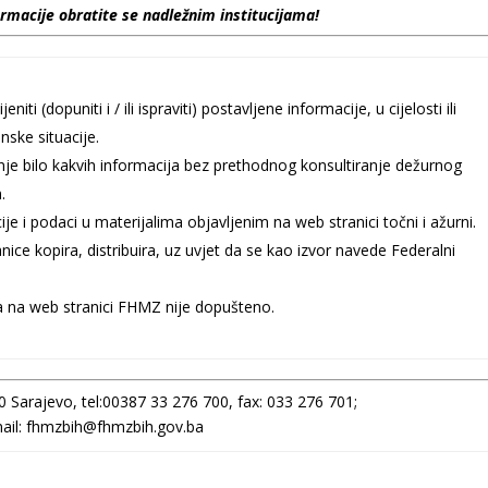
rmacije obratite se nadležnim institucijama!
(dopuniti i / ili ispraviti) postavljene informacije, u cijelosti ili
ske situacije.
je bilo kakvih informacija bez prethodnog konsultiranje dežurnog
.
e i podaci u materijalima objavljenim na web stranici točni i ažurni.
ce kopira, distribuira, uz uvjet da se kao izvor navede Federalni
a na web stranici FHMZ nije dopušteno.
0 Sarajevo, tel:00387 33 276 700, fax: 033 276 701;
ail: fhmzbih@fhmzbih.gov.ba