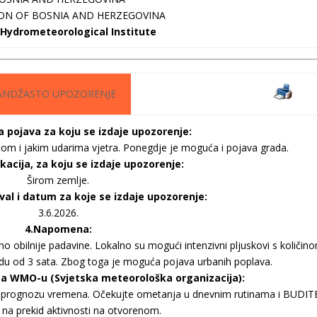
ON OF BOSNIA AND HERZEGOVINA
 Hydrometeorological Institute
ANDŽASTO UPOZORENJE
 pojava za koju se izdaje upozorenje:
vinom i jakim udarima vjetra. Ponegdje je moguća i pojava grada.
okacija, za koju se izdaje upozorenje:
Širom zemlje.
val i datum za koje se izdaje upozorenje:
3.6.2026.
4.Napomena:
obilnije padavine. Lokalno su mogući intenzivni pljuskovi s količin
odu od 3 sata. Zbog toga je moguća pojava urbanih poplava.
ma WMO-u (Svjetska meteorološka organizacija):
ju prognozu vremena. Očekujte ometanja u dnevnim rutinama i BUDIT
a prekid aktivnosti na otvorenom.