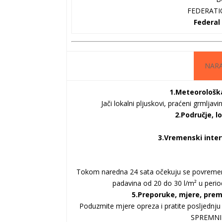
FEDERATI
Federal
NAR
1.Meteorološka
Jači lokalni pljuskovi, praćeni grmlja
2.Područje, l
3.Vremenski inter
Tokom naredna 24 sata očekuju se povremeno 
padavina od 20 do 30 l/m² u peri
5.Preporuke, mjere, pre
Poduzmite mjere opreza i pratite posljedn
SPREMNI n