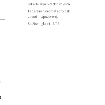
određivanju biračkih mjesta
Federalni hidrometeorološki
zavod – Upozorenje
Službeni glasnik 5/26
om
E