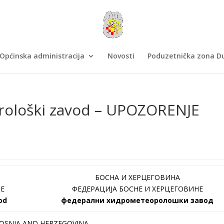
Općinska administracija
Novosti
Poduzetnička zona Du
rološki zavod – UPOZORENJE
БОСНА И ХЕРЦЕГОВИНА
NE
ФЕДЕРАЦИЈА БОСНЕ И ХЕРЦЕГОВИНЕ
od
федерални хидрометеоролошки завод
OSNIA AND HERZEGOVINA