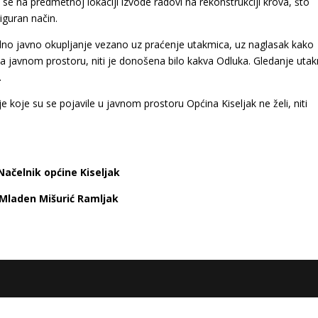
se na predmetnoj lokaciji izvode radovi na rekonstrukciji krova, što
guran način.
alno javno okupljanje vezano uz praćenje utakmica, uz naglasak kako
na javnom prostoru, niti je donošena bilo kakva Odluka.
Gledanje uta
.
 koje su se pojavile u javnom prostoru Općina Kiseljak ne želi, niti
Načelnik općine Kiseljak
Mladen Mišurić Ramljak