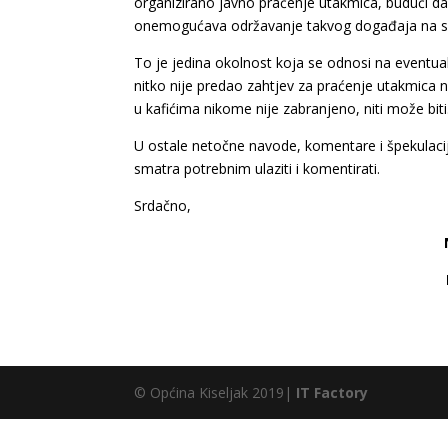
organizirano javno praćenje utakmica, budući da 
onemogućava održavanje takvog događaja na si
To je jedina okolnost koja se odnosi na eventu
nitko nije predao zahtjev za praćenje utakmica 
u kafićima nikome nije zabranjeno, niti može biti
U ostale netočne navode, komentare i špekulacije
smatra potrebnim ulaziti i komentirati.
Srdačno,
© Općina Kiseljak 2019|
IT Factory