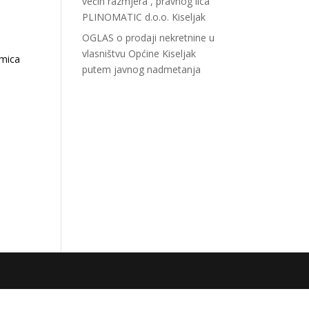
većih razmjera , pravnog lica
PLINOMATIC d.o.o. Kiseljak
OGLAS o prodaji nekretnine u
vlasništvu Općine Kiseljak
kmica
putem javnog nadmetanja