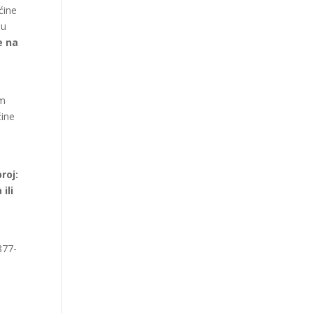
ćine
ju
e na
om
ćine
roj:
ili
877-