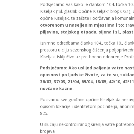
Podsjećamo Vas kako je člankom 104. točka 10
Kiseljak (”Sl. glasnik Općine Kiseljak” broj: 6/21
općine Kiseljak, te zaštite i održavanja komuna
otvorenom u naseljenim mjestima i to: trav
piljevine, stajskog otpada, sijena i sl., pl
Iznimno odredbama članka 104., točka 10., član
prostoru u cilju sezonskog čišćenja poljoprivred
Kiseljak, isključivo uz prethodno odobrenje Prof
Podsjećamo: Ako uslijed paljenja vatre nasta
opasnost po ljudske živote, za to su, sukl
36/03, 37/03, 21/04, 69/04, 18/05, 42/10, 42/1
novčane kazne.
Pozivamo sve građane općine Kiseljak da nesavj
opisom lokacije i identitetom počinitelja, anonim
825.
U slučaju nekontroliranog širenja vatre potrebn
brojeva: