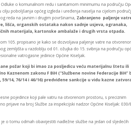
. Odluke o komunalnom redu i sanitarnom minimumu na području Op
), u cilju poboljšanja općeg izgleda i uređenja naselja na cijelom područ
lnog reda na javnim i drugim površinama,
Zabranjeno paljenje vatr
e, lišća, organskih ostataka nakon sadnje usjeva, ogranaka,
astičnih materijala, kartonske ambalaže i drugih vrsta otpada.
kom 105. propisano je kako se dozvoljava paljenje vatre na otvoren
nog zemljišta u razdoblju od 01. ožujka do 15. svibnja na području op
esionalne vatrogasne jedinice Općine Kiseljak.
ne požar koji bi imao za posljedicu veću materijalnu štetu ili
adno Kaznenom zakonu F BiH (”Službene novine Federacije BiH” b
1, 59/14, 76/14 i 46/16) predviđene sankcije u vidu kazne zatvora 
esne pojedince koji pale vatru na otvorenom prostoru, s preciznim
no prijave na broj Službe za inspekcijski nadzor Općine Kiseljak: 030/
o je o tomu odmah obavijestiti nadležne službe na jedan od sljedećih