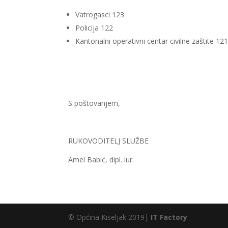
Vatrogasci 123
Policija 122
Kantonalni operativni centar civilne zaštite 12
S poštovanjem,
RUKOVODITELJ SLUŽBE
Amel Babić, dipl. iur.
© Općina Kiseljak 2019|
IT Factory