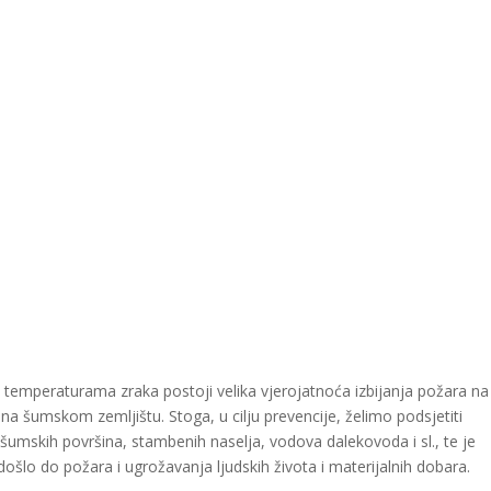
emperaturama zraka postoji velika vjerojatnoća izbijanja požara na
 šumskom zemljištu. Stoga, u cilju prevencije, želimo podsjetiti
 šumskih površina, stambenih naselja, vodova dalekovoda i sl., te je
šlo do požara i ugrožavanja ljudskih života i materijalnih dobara.