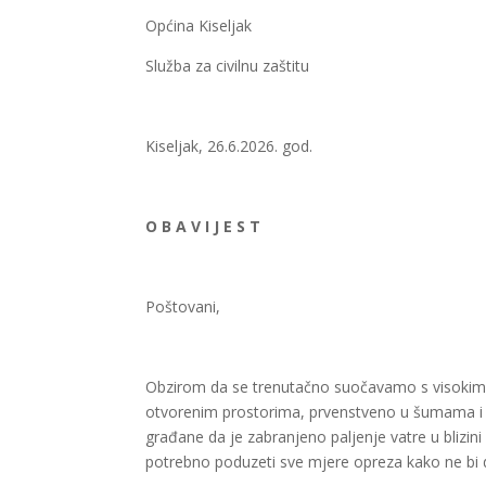
Općina Kiseljak
Služba za civilnu zaštitu
Kiseljak, 26.6.2026. god.
O B A V I J E S T
Poštovani,
Obzirom da se trenutačno suočavamo s visokim t
otvorenim prostorima, prvenstveno u šumama i na
građane da je zabranjeno paljenje vatre u blizini
potrebno poduzeti sve mjere opreza kako ne bi do