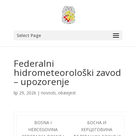
Select Page
Federalni
hidrometeorološki zavod
– upozorenje
lip 29, 2026
|
novosti
,
obavijest
BOSNA I
БОСНА И
HERCEGOVINA
ХЕРЦЕГОВИНА