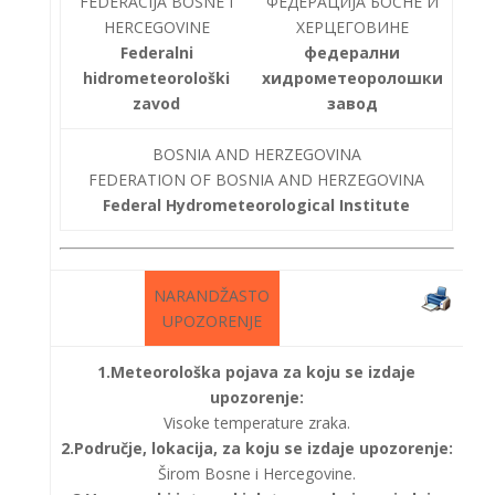
FEDERACIJA BOSNE I
ФЕДЕРАЦИЈА БОСНЕ И
HERCEGOVINE
ХЕРЦЕГОВИНЕ
Federalni
федерални
hidrometeorološki
хидрометеоролошки
zavod
завод
BOSNIA AND HERZEGOVINA
FEDERATION OF BOSNIA AND HERZEGOVINA
Federal Hydrometeorological Institute
NARANDŽASTO
UPOZORENJE
1.Meteorološka pojava za koju se izdaje
upozorenje:
Visoke temperature zraka.
2.Područje, lokacija, za koju se izdaje upozorenje:
Širom Bosne i Hercegovine.