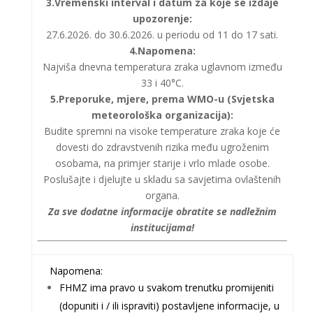
3.Vremenski interval i datum za koje se izdaje
upozorenje:
27.6.2026. do 30.6.2026. u periodu od 11 do 17 sati.
4.Napomena:
Najviša dnevna temperatura zraka uglavnom između
33 i 40°C.
5.Preporuke, mjere, prema WMO-u (Svjetska
meteorološka organizacija):
Budite spremni na visoke temperature zraka koje će
dovesti do zdravstvenih rizika među ugroženim
osobama, na primjer starije i vrlo mlade osobe.
Poslušajte i djelujte u skladu sa savjetima ovlaštenih
organa.
Za sve dodatne informacije obratite se nadležnim
institucijama!
Napomena:
FHMZ ima pravo u svakom trenutku promijeniti
(dopuniti i / ili ispraviti) postavljene informacije, u