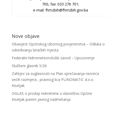
700, fax: 033 276 701;
e-mail: fhmzbih@fhmzbih.gov.ba
Nove objave
Obavijest Općinskog izbornog povjerenstva – Odluka o
određivanju biračkih mjesta
Federalni hidrometeorološki zavod – Upozorenje
Službeni glasnik 5/26
Zahtjev za suglasnosti na Plan sprečavanja nesreća
većih razmjera , pravnog lica PLINOMATIC d.o.o.
Kiseljak
OGLAS o prodaji nekretnine u vlasništvu Općine
Kiseljak putem javnog nadmetanja