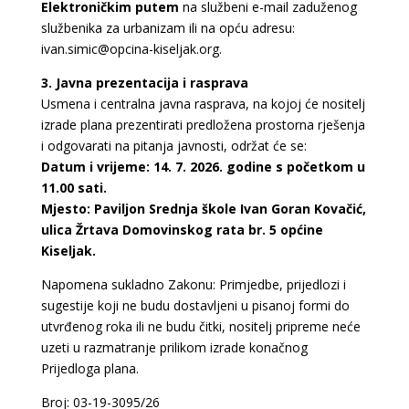
Elektroničkim putem
na službeni e-mail zaduženog
službenika za urbanizam ili na opću adresu:
ivan.simic@opcina-kiseljak.org.
3. Javna prezentacija i rasprava
Usmena i centralna javna rasprava, na kojoj će nositelj
izrade plana prezentirati predložena prostorna rješenja
i odgovarati na pitanja javnosti, održat će se:
Datum i vrijeme: 14. 7. 2026. godine s početkom u
11.00 sati.
Mjesto: Paviljon Srednja škole Ivan Goran Kovačić,
ulica Žrtava Domovinskog rata br. 5 općine
Kiseljak.
Napomena sukladno Zakonu: Primjedbe, prijedlozi i
sugestije koji ne budu dostavljeni u pisanoj formi do
utvrđenog roka ili ne budu čitki, nositelj pripreme neće
uzeti u razmatranje prilikom izrade konačnog
Prijedloga plana.
Broj: 03-19-3095/26