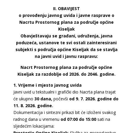
II. OBAVIJEST
o provođenju javnog uvida i javne rasprave o
Nacrtu Prostornog plana za područje općine
Kiseljak
Obavještavaju se građani, udruženja, javna
poduzeća, ustanove te svi ostali zainteresirani
subjekti s područja općine Kiseljak da se stavlja
na javni uvid i javnu raspravu:
Nacrt Prostornog plana za područje općine
Kiseljak za razdoblje od 2026. do 2046. godine.
1. Vrijeme i mjesto javnog uvida
Javni uvid u tekstualni i grafički dio Nacrta plana trajat
će ukupno
30 dana,
počevši
od 9. 7. 2026. godine do
11. 8. 2026. godine.
Dokumentacija i sintezni prikazi bit će izloženi svakog
radnog dana u vremenu
od 07:00 do 15:00
sati na
sljedećim lokacijama:
Prostorije Općine Kiseljak
: Služba za gospodarstvo,