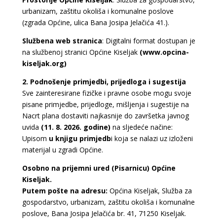
urbanizam, zaštitu okoliša i komunalne poslove
(zgrada Općine, ulica Bana Josipa Jelačića 41.).
Službena web stranica
: Digitalni format dostupan je
na službenoj stranici Općine
Kiseljak
(www.opcina-
kiseljak.org)
2. Podnošenje primjedbi, prijedloga i sugestija
Sve zainteresirane fizičke i pravne osobe mogu svoje
pisane primjedbe, prijedloge, mišljenja i sugestije na
Nacrt plana dostaviti najkasnije do završetka javnog
uvida
(11. 8. 2026. godine)
na sljedeće načine:
Upisom
u knjigu primjedb
i koja se nalazi uz izloženi
materijal u zgradi Općine.
Osobno na prijemni ured (Pisarnicu) Općine
Kiseljak.
Putem pošte na adresu:
Općina Kiseljak, Služba za
gospodarstvo, urbanizam, zaštitu okoliša i komunalne
poslove, Bana Josipa Jelačića br. 41, 71250 Kiseljak.